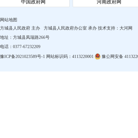
中国政府网
河南政府网
方
的原
网站地图
条的
方城县人民政府 主办
方城县人民政府办公室 承办
技术支持：
大河网
地址：方城县凤瑞路266号
要群
电话：0377-67232209
及依
豫ICP备2021023589号-1
网站标识码：4113220001
豫公网安备 4113220
的信
断增
2
（
（
（
（