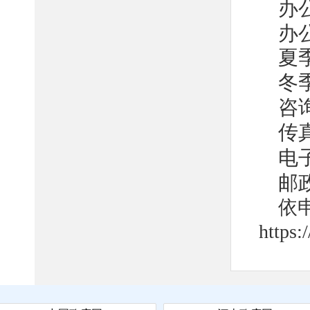
办
办
夏
冬
咨
传
电
邮政
依
https:
servi
二
1