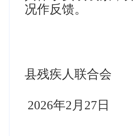
况作反馈。
县残疾人联合会
202
6
年
2
月
27
日