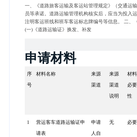
一、《道路旅客运输及客运站管理规定》（交通运输部
员等承诺。道路运输管理机构核实后，应当为投入运
注明客运班线和班车客运标志牌编号等信息。 二、
(一)《道路运输证》换发、补发
1．《道路运输证》有效期为3年，到期换发，具体换
2．《道路运输证》污损的，道路运输经营者向原发
3．《道路运输证》灭失的，道路运输经营者应当向
申请材料
发证机关予以补办新证、重新编号，在业户档案及
4．《道路运输证》换发期间，为不影响道路运输经
序
材料名称
来源
来源
材料
予运输，并在《道路运输证》副证中注明事由和有效
号
渠道
渠道
必要
说明
性
1
营运客车道路运输证申
申请
无
必要
请表
人自