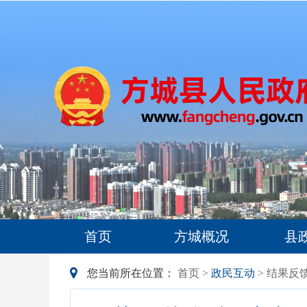
首页
方城概况
县
您当前所在位置：
首页
>
政民互动
> 结果反