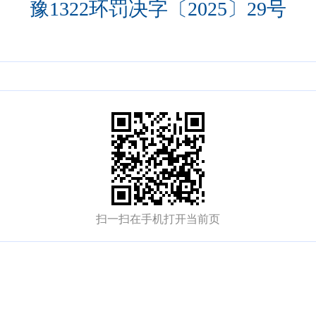
豫1322环罚决字〔2025〕29号
扫一扫在手机打开当前页