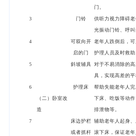
门。
3
门铃
供听力视力障碍老
光振动门铃、呼叫
4
可双向开
老年人跌倒后，可
启的门
护理人员及时救助
5
斜坡辅具
对于不易消除的高
具，实现高差的平
6
护理床
帮助失能老年人完
（二）卧室改
下床、吃饭等动作
造
排泄物等。
7
床边护栏
辅助老年人起身、
或者抓杆
滚下床，保证老年