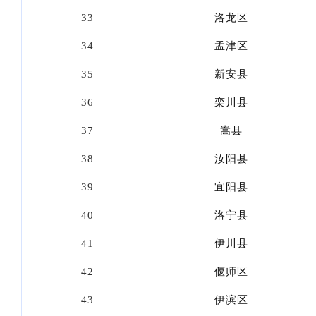
33
洛龙区
34
孟津区
35
新安县
36
栾川县
37
嵩县
38
汝阳县
39
宜阳县
40
洛宁县
41
伊川县
42
偃师区
43
伊滨区