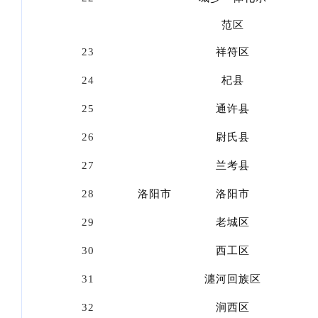
范区
23
祥符区
24
杞县
25
通许县
26
尉氏县
27
兰考县
28
洛阳市
洛阳市
29
老城区
30
西工区
31
瀍河回族区
32
涧西区