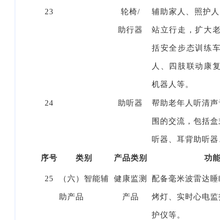
23
轮椅
/
辅助家人、照护人
助行器
站立行走，扩大
括安全步态训练
人、四肢联动康
机器人等。
24
助听器
帮助老年人听清声
围的交流，包括盒
听器、耳背助听器
序号
类别
产品类别
功
25
（六）智能辅
健康监测
配备毫米波雷达睡
助产品
产品
烤灯、实时心电监
护仪等。