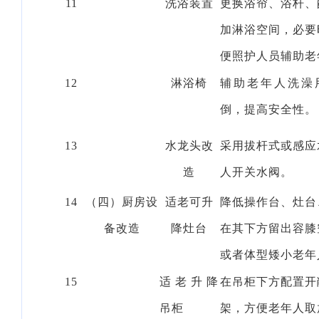
11
洗浴装置
更换浴帘、浴杆、
加淋浴空间，必要
便照护人员辅助老
12
淋浴椅
辅助老年人洗澡
倒，提高安全性。
13
水龙头改
采用拔杆式或感应
造
人开关水阀。
14
（四）厨房设
适老可升
降低操作台、灶台
备改造
降灶台
在其下方留出容膝
或者体型矮小老年
15
适老升降
在吊柜下方配置开
吊柜
架，方便老年人取