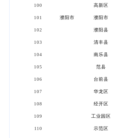
100
高新区
101
濮阳市
濮阳市
102
濮阳县
103
清丰县
104
南乐县
105
范县
106
台前县
107
华龙区
108
经开区
109
工业园区
110
示范区