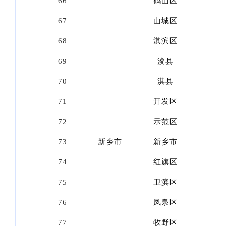
66
鹤山区
67
山城区
68
淇滨区
69
浚县
70
淇县
71
开发区
72
示范区
73
新乡市
新乡市
74
红旗区
75
卫滨区
76
凤泉区
77
牧野区