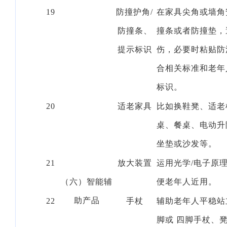
19
防撞护角
/
在家具尖角或墙角
防撞条、
撞条或者防撞垫，
提示标识
伤，必要时粘贴防
合相关标准和老年
标识。
20
适老家具
比如换鞋凳、适老
桌、餐桌、电动升
坐垫或沙发等。
21
放大装置
运用光学
/电子原
（六）智能辅
便老年人近用。
助产品
22
手杖
辅助老年人平稳站
脚或
四脚手杖、