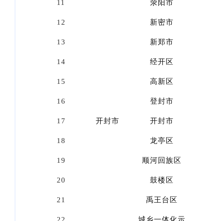
11
荥阳市
12
新密市
13
新郑市
14
经开区
15
高新区
16
登封市
17
开封市
开封市
18
龙亭区
19
顺河回族区
20
鼓楼区
21
禹王台区
22
城乡一体化示