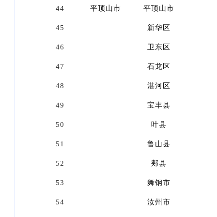
44
平顶山市
平顶山市
45
新华区
46
卫东区
47
石龙区
48
湛河区
49
宝丰县
50
叶县
51
鲁山县
52
郏县
53
舞钢市
54
汝州市