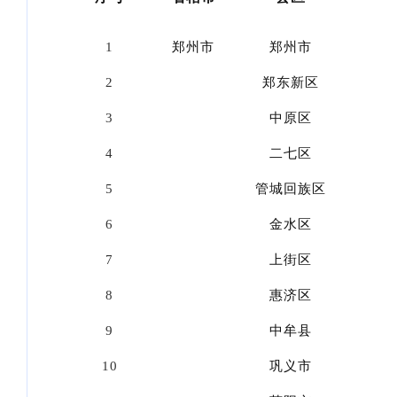
1
郑州市
郑州市
2
郑东新区
3
中原区
4
二七区
5
管城回族区
6
金水区
7
上街区
8
惠济区
9
中牟县
10
巩义市