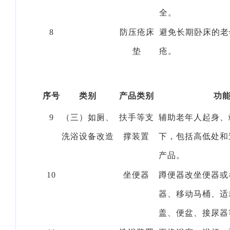
全。
8
防压疮床
避免长期卧床的老
垫
疮。
序号
类别
产品类别
功
9
（三）如厕、
扶手等支
辅助老年人起身、
洗浴设备改造
撑装置
下，包括高低处和
产品。
10
坐便器
蹲便器改坐便器或
器、移动马桶、适
盖、便盆、接尿器