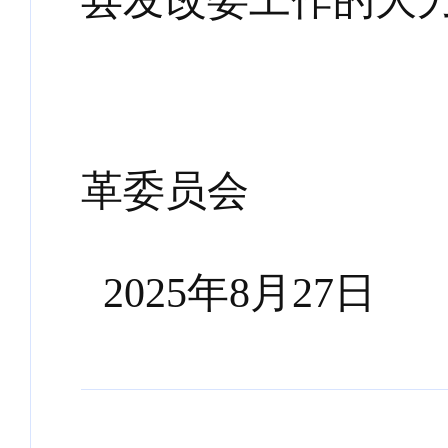
县发改委工作的大
革
委员会
202
5
年
8
月
27
日