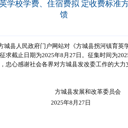
英学校学费、住宿费拟 定收费标准
馈
通过方城县人民政府门户网站对《
方城县
拐河镇育英
截止日期为2025年8月27日。征集时间为2025
，忠心感谢社会各界对方城县发改委工作的大力
方城县
发展和
改革
委员会
202
5
年
8
月
27
日