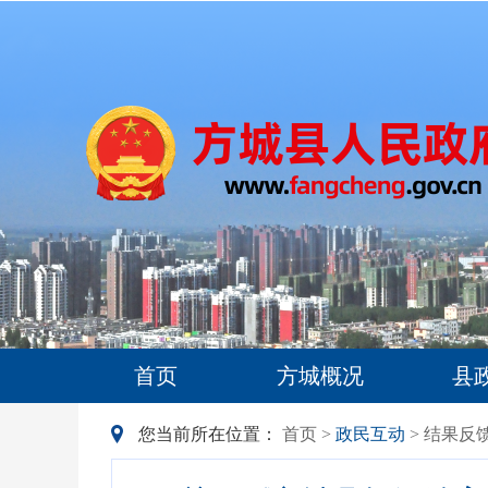
首页
方城概况
县
您当前所在位置：
首页
>
政民互动
> 结果反