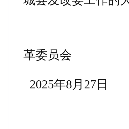
城县发改委工作的
革
委员会
202
5
年
8
月
27
日