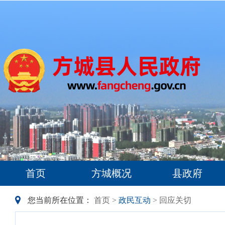
首页
方城概况
县政府
您当前所在位置：
首页
>
政民互动
> 回应关切