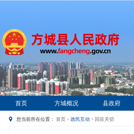
首页
方城概况
县政府
您当前所在位置：
首页
>
政民互动
> 回应关切