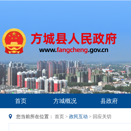
首页
方城概况
县政府
您当前所在位置：
首页
>
政民互动
> 回应关切