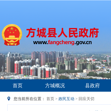
首页
方城概况
县政府
您当前所在位置：
首页
>
政民互动
> 回应关切