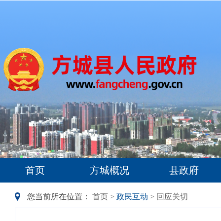
首页
方城概况
县政府
您当前所在位置：
首页
>
政民互动
> 回应关切