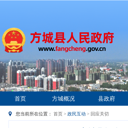
首页
方城概况
县政府
您当前所在位置：
首页
>
政民互动
> 回应关切