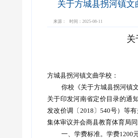
关于方城县拐河镇文曲
来源：
时间：2025-08-11
关
方城县
拐河镇文曲学校
：
你校《关于
方城县
拐河镇
关于印发河南省定价目录的通
发改价调〔
2018〕540号
）
等有
集体审议并会商
县
教育
体育
局同
一、
学费标准
。
学费
1200