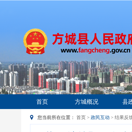
首页
方城概况
县
您当前所在位置：
首页
>
政民互动
> 结果反