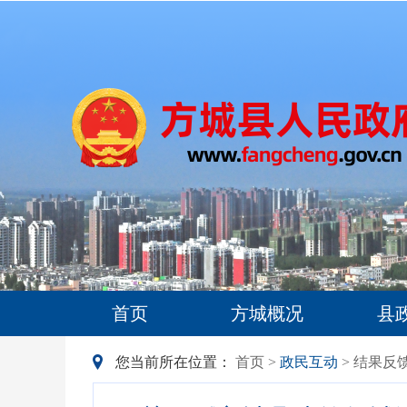
首页
方城概况
县
您当前所在位置：
首页
>
政民互动
> 结果反